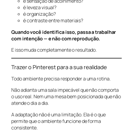
é sensação de acolhimento?
é leveza visual?
é organização?
é contraste entre materiais?
Quando você identifica isso, passa a trabalhar
com intenção — e não com reprodução.
E isso muda completamente o resultado.
Trazer o Pinterest para a sua realidade
Todo ambiente precisa responder a uma rotina.
Não adianta uma sala impecável que não comporta
o uso real. Nem uma mesa bem posicionada que não
atende o dia a dia.
A adaptação não é uma limitação. Ela é o que
permite que o ambiente funcione de forma
consistente.