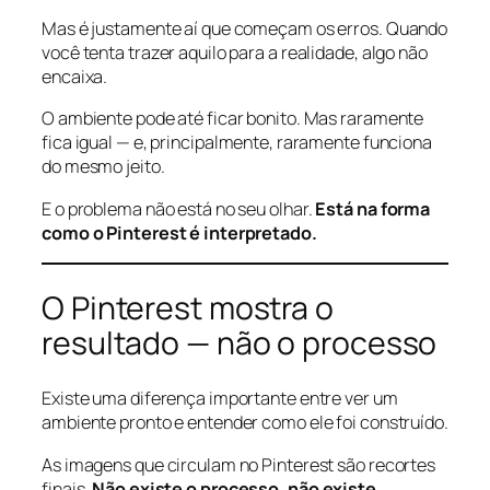
Mas é justamente aí que começam os erros. Quando
você tenta trazer aquilo para a realidade, algo não
encaixa.
O ambiente pode até ficar bonito. Mas raramente
fica igual — e, principalmente, raramente funciona
do mesmo jeito.
E o problema não está no seu olhar.
Está na forma
como o Pinterest é interpretado.
O Pinterest mostra o
resultado — não o processo
Existe uma diferença importante entre ver um
ambiente pronto e entender como ele foi construído.
As imagens que circulam no Pinterest são recortes
finais.
Não existe o processo, não existe