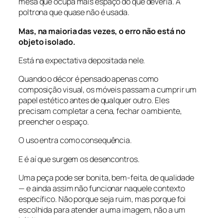
mesa que ocupa mais espaço do que deveria. A
poltrona que quase não é usada.
Mas, na maioria das vezes, o erro não está no
objeto isolado.
Está na expectativa depositada nele.
Quando o décor é pensado apenas como
composição visual, os móveis passam a cumprir um
papel estético antes de qualquer outro. Eles
precisam completar a cena, fechar o ambiente,
preencher o espaço.
O uso entra como consequência.
E é aí que surgem os desencontros.
Uma peça pode ser bonita, bem-feita, de qualidade
—
e ainda assim não funcionar naquele contexto
específico.
Não porque seja ruim, mas porque foi
escolhida para atender a uma imagem, não a um