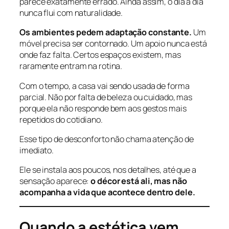
parece exatamente errado. Ainda assim, o dia a dia
nunca flui com naturalidade.
Os ambientes pedem adaptação constante.
Um
móvel precisa ser contornado. Um apoio nunca está
onde faz falta. Certos espaços existem, mas
raramente entram na rotina.
Com o tempo, a casa vai sendo usada de forma
parcial. Não por falta de beleza ou cuidado, mas
porque ela não responde bem aos gestos mais
repetidos do cotidiano.
Esse tipo de desconforto não chama atenção de
imediato.
Ele se instala aos poucos, nos detalhes, até que a
sensação aparece:
o décor está ali, mas não
acompanha a vida que acontece dentro dele.
Quando a estética vem