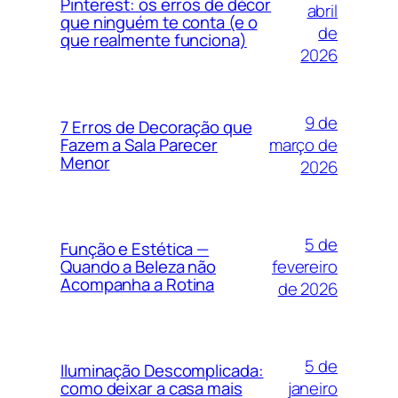
Pinterest: os erros de décor
abril
que ninguém te conta (e o
de
que realmente funciona)
2026
9 de
7 Erros de Decoração que
março de
Fazem a Sala Parecer
Menor
2026
5 de
Função e Estética —
fevereiro
Quando a Beleza não
Acompanha a Rotina
de 2026
5 de
Iluminação Descomplicada:
janeiro
como deixar a casa mais